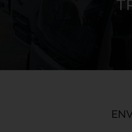
T
ENV