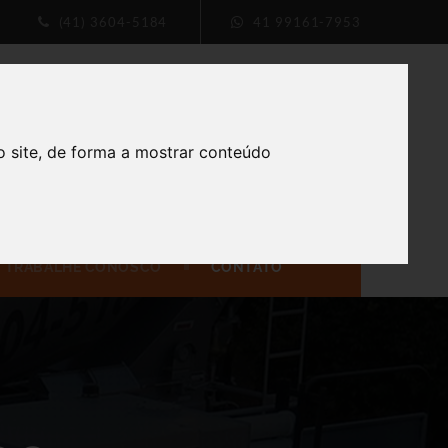
(41) 3604-5184
41 99161-7953
FALE CONOSCO
iptos,
(41) 3604-5184
(41) 99161-7953
o site, de forma a mostrar conteúdo
itiba - PR, 81290-250
TRABALHE CONOSCO
CONTATO