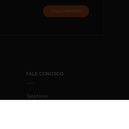
FALE CONOSCO
FALE CONOSCO
Telefone
(41) 3604-5184
s
(41) 99161-7953
Email: