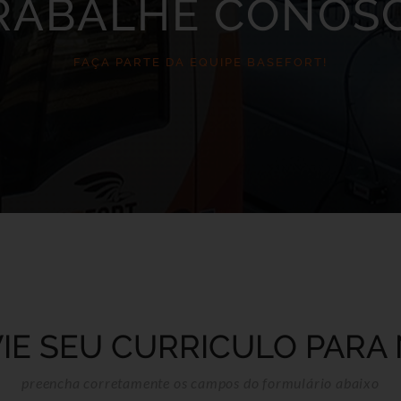
RABALHE CONOS
FAÇA PARTE DA EQUIPE BASEFORT!
IE SEU CURRICULO PARA
preencha corretamente os campos do formulário abaixo