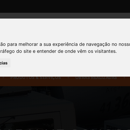
UNIDADE FAZENDA RIO GRANDE
R. José Custódio dos Santos, 2478 - Eucal
Fazenda Rio Grande - PR, 83821-100
ção para melhorar a sua experiência de navegação no noss
UNIDADE CIC - CURITIBA
tráfego do site e entender de onde vêm os visitantes.
R. Anselmo de Lima Filho, 100 - CIC, Cur
cias
PRODUTOS & SERVIÇOS
OBRAS REALIZADAS