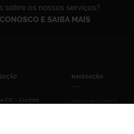
s sobre os nossos serviços?
CONOSCO E SAIBA MAIS
IZAÇÃO
NAVEGAÇÃO
e CIC - Curitiba
Institucional / Empresa
mo de Lima Filho, 100
Lei Geral De Proteção De Dado
itiba
Código De Conduta
90-250
Produtos & Serviços
Obras Realizadas