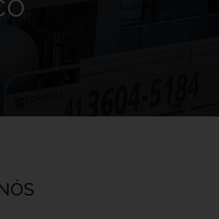
CO
 NÓS