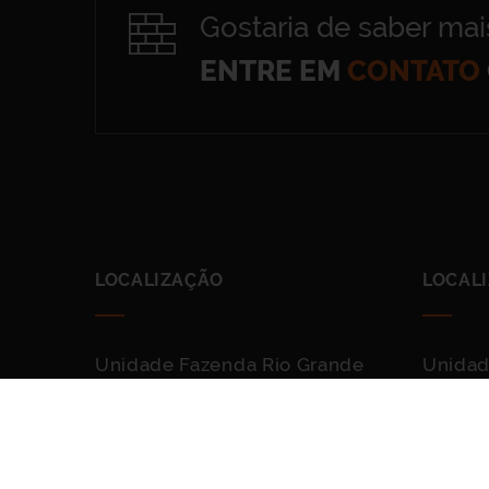
Gostaria de saber mai
ENTRE EM
CONTATO
LOCALIZAÇÃO
LOCAL
Unidade Fazenda Rio Grande
Unidad
R. José Custódio dos Santos, 2478
R. Ansel
Eucaliptos,
CIC, Cur
Fazenda Rio Grande
PR, 812
PR, 83821-100